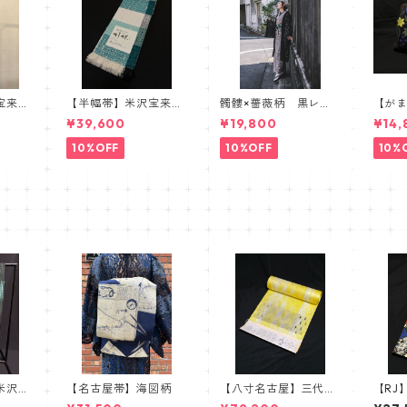
宝来
【半幅帯】米沢宝来
髑髏×薔薇柄 黒レー
【が
製 胡
織・近賢織物謹製【単
ス羽織 髑髏 薔薇
リア
¥39,600
¥19,800
¥14,
衣仕立て】
スカル ローズ
カル
10%OFF
10%OFF
10%
米沢
【名古屋帯】海図柄
【八寸名古屋】三代
【RJ
おしゃ
目・博鳳謹製 三軸組
身 