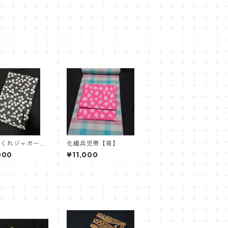
ふくれジャガード
化繊兵児帯【苺】
兵児帯【黒さくら
000
¥11,000
】