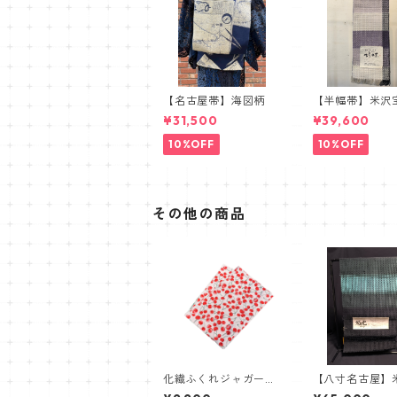
【名古屋帯】海図柄
【半幅帯】米沢
織 近賢織物謹
¥31,500
¥39,600
蝶 ラベンダー
10%OFF
10%OFF
その他の商品
化繊ふくれジャガード
【八寸名古屋】
織兵児帯【さくらん
織 近賢織物 