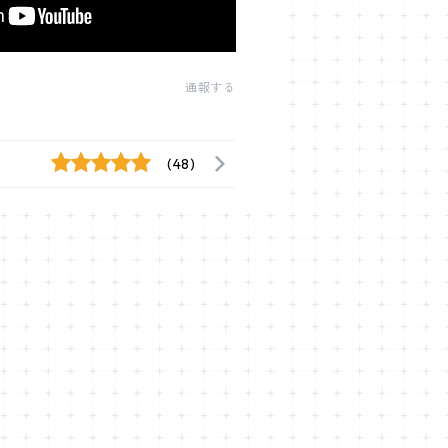
通報する
(48)