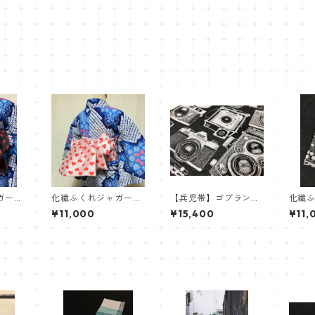
ガード
化繊ふくれジャガード
【兵児帯】ゴブラン織
化繊
ート】
織兵児帯【白ハート】
カメラ
織り
¥11,000
¥15,400
¥11,
んぼ