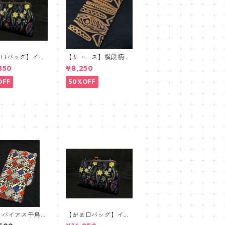
ま口バッグ】イタ
【リユース】横段柄洒
ジャガードボタニ
落袋帯【本袋織】
850
¥8,250
【ワイドサイズ】
OFF
50%OFF
】バイアス千鳥片
【がま口バッグ】イタ
綿ゆかた 浴衣
リアジャガードボタニ