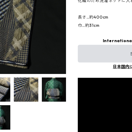
化繊のため洗濯ネットに入
長さ…約400cm
巾…約31cm
Internationa
日本国内