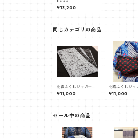
11000
¥13,200
同じカテゴリの商品
化繊ふくれジャガード
化繊ふくれジャ
兵児帯【大理石模様】
織兵児帯【黒ハ
¥11,000
¥11,000
セール中の商品