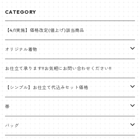
CATEGORY
【4/1実施】価格改定(値上げ)該当商品
オリジナル着物
帯
お仕立て承ります!!お気軽にお問い合わせください!!
ゴブラン織名古屋帯
着物
【シンプル】お仕立て代込みセット価格
半巾帯
羽織
着物
帯
片貝木綿
帯
名古屋帯・京袋帯
バッグ