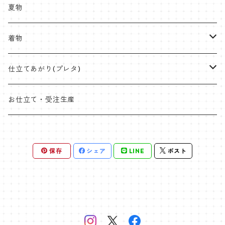
紬
八寸名古屋
ミンサー
半幅帯
受注生産やOEMも承ります
夏物
九寸名古屋
首里織
博多織
角帯
ラタンハンドル
着物
桐生絞
ミンサー
オリジナル角帯
兵児帯(仕立て上がり)
ワイドサイズ
片貝木綿
仕立てあがり(プレタ)
米沢 近賢織物
首里織
袋帯
クラッチバッグ
小千谷縮
帯
お仕立て・受注生産
石下紬
近賢織物
竹ハンドル
紬
着物
片貝布帯
桐生織 ※ポリエステル含む
保存
シェア
LINE
ポスト
大島紬
その他
小紋
羽織
三軸織
麻帯
塩沢紬
オプションパーツ
ポリエステル
袴
西陣
黄八丈