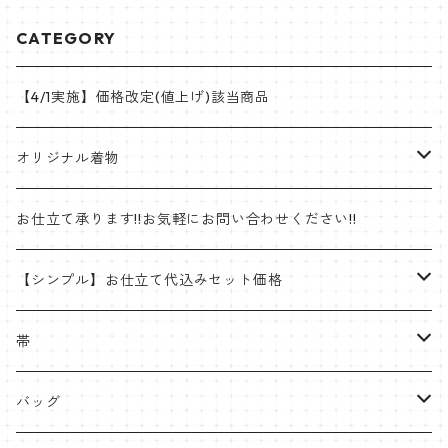
CATEGORY
【4/1実施】価格改定(値上げ)該当商品
オリジナル着物
帯
お仕立て承ります!!お気軽にお問い合わせください!!
ゴブラン織名古屋帯
着物
【シンプル】お仕立て代込みセット価格
半巾帯
羽織
着物
帯
片貝木綿
帯
名古屋帯・京袋帯
バッグ