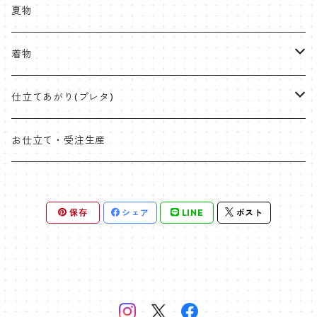
紬
八寸名古屋
ミンサー
半幅帯
受注生産やOEMも承ります
夏物
九寸名古屋
首里織
博多織
角帯
ラタンハンドル
着物
桐生絞
ミンサー
オリジナル角帯
兵児帯(仕立て上がり)
ワイドサイズ
片貝木綿
仕立てあがり(プレタ)
米沢 近賢織物
首里織
袋帯
クラッチバッグ
小千谷縮
帯
お仕立て・受注生産
石下紬
近賢織物
竹ハンドル
紬
着物
片貝布帯
桐生織 ※ポリエステル含む
保存
シェア
LINE
ポスト
大島紬
その他
小紋
羽織
三軸織
麻帯
塩沢紬
オプションパーツ
ポリエステル
袴
西陣
黄八丈