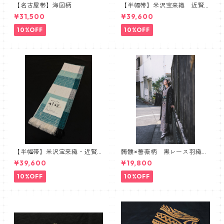
【名古屋帯】海図柄
【半幅帯】米沢宝来織 近賢
織物謹製 胡蝶 ラベンダー
¥31,500
¥39,600
10%OFF
10%OFF
【半幅帯】米沢宝来織・近賢
髑髏×薔薇柄 黒レース羽織
織物謹製【単衣仕立て】
髑髏 薔薇 スカル ローズ
¥39,600
¥19,800
10%OFF
10%OFF