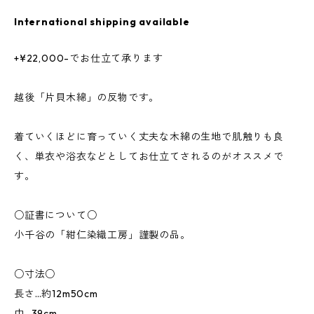
International shipping available
+¥22,000-でお仕立て承ります
越後「片貝木綿」の反物です。
着ていくほどに育っていく丈夫な木綿の生地で肌触りも良
く、単衣や浴衣などとしてお仕立てされるのがオススメで
す。
○証書について○
小千谷の「紺仁染織工房」謹製の品。
○寸法○
長さ…約12m50cm
巾…39cm