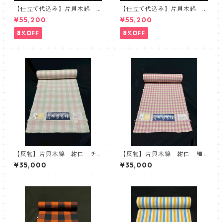
【仕立て代込み】片貝木綿
【仕立て代込み】片貝木綿
紺仁 ストライプ グレー
紺仁 ギンガムチェック
¥55,200
¥55,200
浅葱 木綿反物
黒 レッド
8%OFF
8%OFF
【反物】片貝木綿 紺仁 チ
【反物】片貝木綿 紺仁 細
ェック ホワイト ピンク
かいチェック 生成り ピン
¥35,000
¥35,000
グリーン
ク