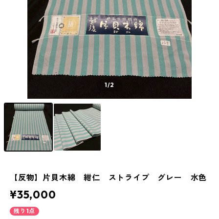
1
/2
【反物】片貝木綿 紺仁 ストライプ グレー 水色
¥35,000
残り1点