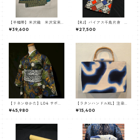
【半幅帯】米沢織 米沢宝来
【RJ】バイアス千鳥片身 綿
織 近賢織物謹製 おしゃれ
ゆかた 浴衣 Robe Japonic
¥39,600
¥27,500
四寸帯 北斗七星
a
【リネンゆかた】L04 サボテ
【ラタンハンドルXL】注染ぼ
ン蛇25【Robe Japonica】
かし
¥45,980
¥15,400