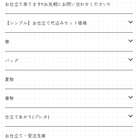
帯
お仕立て承ります!!お気軽にお問い合わせください!!
ゴブラン織名古屋帯
着物
【シンプル】お仕立て代込みセット価格
半巾帯
羽織
着物
帯
片貝木綿
帯
名古屋帯・京袋帯
バッグ
紬
八寸名古屋
ミンサー
半幅帯
受注生産やOEMも承ります
夏物
九寸名古屋
首里織
博多織
角帯
ラタンハンドル
着物
桐生絞
ミンサー
オリジナル角帯
兵児帯(仕立て上がり)
ワイドサイズ
片貝木綿
仕立てあがり(プレタ)
米沢 近賢織物
首里織
袋帯
クラッチバッグ
小千谷縮
帯
お仕立て・受注生産