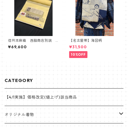
信州本麻織 西脇商店別誂
【名古屋帯】海図柄
信州麻布 会信織物 麻100%
¥69,600
¥31,500
10%OFF
CATEGORY
【4/1実施】価格改定(値上げ)該当商品
オリジナル着物