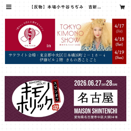
【反物】本場小千谷ちぢみ 吉新織
物 小千谷縮 チェック ブルー
イエロー グレー | sanshoan