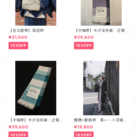
【名古屋帯】海図柄
【半幅帯】米沢宝来織 近賢
織物謹製 胡蝶 ラベンダー
¥31,500
¥39,600
10%OFF
10%OFF
【半幅帯】米沢宝来織・近賢
髑髏×薔薇柄 黒レース羽織
織物謹製【単衣仕立て】
髑髏 薔薇 スカル ローズ
¥39,600
¥19,800
10%OFF
10%OFF