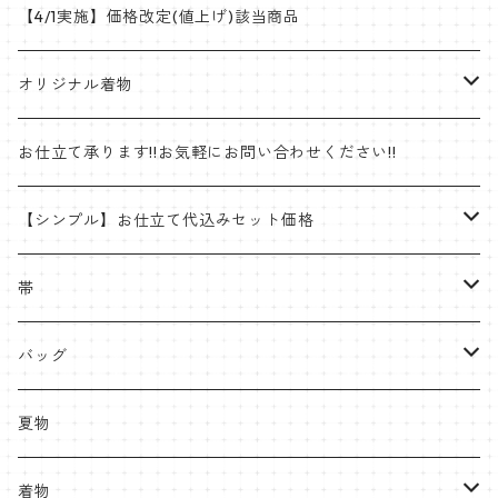
【4/1実施】価格改定(値上げ)該当商品
オリジナル着物
帯
お仕立て承ります!!お気軽にお問い合わせください!!
ゴブラン織名古屋帯
着物
【シンプル】お仕立て代込みセット価格
半巾帯
羽織
着物
帯
片貝木綿
帯
名古屋帯・京袋帯
バッグ
紬
八寸名古屋
ミンサー
半幅帯
受注生産やOEMも承ります
夏物
九寸名古屋
首里織
博多織
角帯
ラタンハンドル
着物