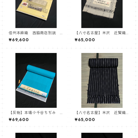
信州本麻織 西脇商店別誂
【八寸名古屋】米沢 近賢織
信州麻布 会信織物 麻100%
物 B反 おしゃれ八寸帯 フ
¥69,600
¥65,000
ラワーロード モノクロ
【反物】本場小千谷ちぢみ
【八寸名古屋】米沢 近賢織
杉山織物 小千谷縮 ターコ
物 おしゃれ八寸帯 流星
¥69,600
¥65,000
イズ 水色