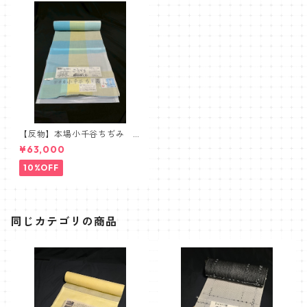
【反物】本場小千谷ちぢみ
吉新織物 小千谷縮 チェッ
¥63,000
ク ブルー イエロー グレ
ー
10%OFF
同じカテゴリの商品