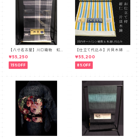
【八寸名古屋】川口織物 虹
【仕立て代込み】片貝木綿
彩 麻八寸名古屋帯 モノト
ストライプ 白青黄
¥55,250
¥55,200
ーン 黒 グレー
15%OFF
8%OFF