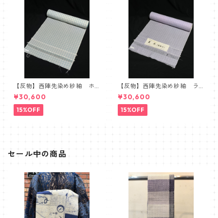
【反物】西陣先染め紗紬 ホ
【反物】西陣先染め紗紬 ラ
ワイト 水色 チェック 紗
ベンダー 紗紬 夏衣
¥30,600
¥30,600
紬 夏衣
15%OFF
15%OFF
セール中の商品