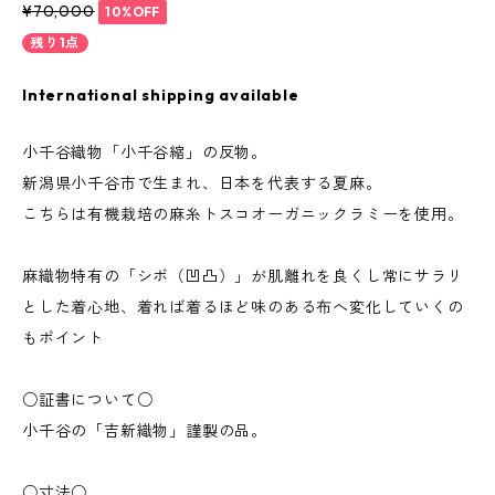
¥70,000
10%OFF
残り1点
International shipping available
小千谷織物「小千谷縮」の反物。
新潟県小千谷市で生まれ、日本を代表する夏麻。
こちらは有機栽培の麻糸トスコオーガニックラミーを使用。
​麻織物特有の「シボ（凹凸）」が肌離れを良くし常にサラリ
とした着心地、着れば着るほど味のある布へ変化していくの
もポイント
○証書について○
小千谷の「吉新織物」謹製の品。
○寸法○