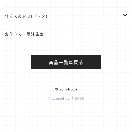
桐生絞
ミンサー
オリジナル角帯
兵児帯(仕立て上がり)
ワイドサイズ
片貝木綿
仕立てあがり(プレタ)
米沢 近賢織物
首里織
袋帯
クラッチバッグ
小千谷縮
帯
お仕立て・受注生産
石下紬
近賢織物
竹ハンドル
紬
着物
商品一覧に戻る
片貝布帯
桐生織 ※ポリエステル含む
大島紬
その他
小紋
羽織
三軸織
麻帯
塩沢紬
オプションパーツ
ポリエステル
袴
© sanshoan
西陣
Powered by
黄八丈
麻帯
米沢
竹糸布