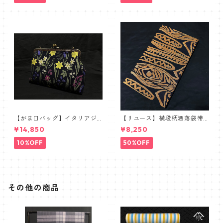
【がま口バッグ】イタリアジ
【リユース】横段柄洒落袋帯
ャガードボタニカル【ワイド
【本袋織】
¥14,850
¥8,250
サイズ】
10%OFF
50%OFF
その他の商品