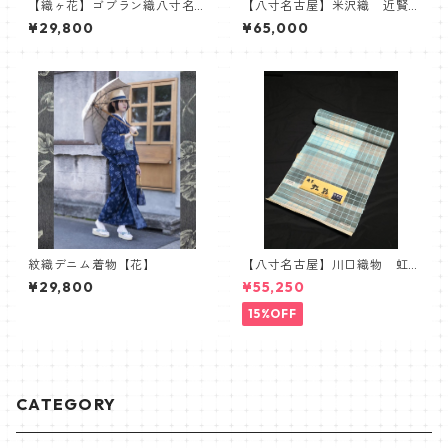
【織ヶ花】ゴブラン織八寸名
【八寸名古屋】米沢織 近賢
古屋帯
織物 おしゃれ八寸帯 極光
¥29,800
¥65,000
(オーロラ)
紋織デニム着物【花】
【八寸名古屋】川口織物 虹
彩 麻八寸名古屋帯 ブラッ
¥29,800
¥55,250
ク 水色
15%OFF
CATEGORY