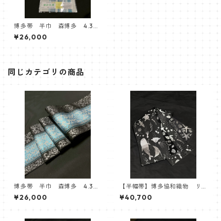
博多帯 半巾 森博多 4.3寸
単変浮 ゆかた帯 白×ターコ
¥26,000
イズ 縞
同じカテゴリの商品
博多帯 半巾 森博多 4.3寸
【半幅帯】博多協和織物 リ
単変浮 ゆかた帯 シルバ
バーシブル半巾帯 紋小巾本
¥26,000
¥40,700
ー ボタニカル
袋 ブラック モノトーン
海柄 ヒトデ ジンベイザ
メ マンボウ 海亀