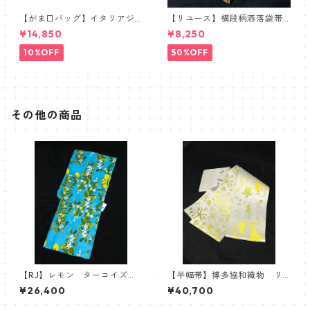
【がま口バッグ】イタリアジ
【リユース】横段柄洒落袋帯
ャガードボタニカル【ワイド
【本袋織】
¥14,850
¥8,250
サイズ】
10%OFF
50%OFF
その他の商品
【RJ】レモン ターコイズ
【半幅帯】博多協和織物 リ
綿ゆかた 浴衣 Robe Japon
バーシブル半巾帯 シルバー×
¥26,400
¥40,700
ica
イエロー 紋小巾本袋 海
柄 ヒトデ ジンベイザメ