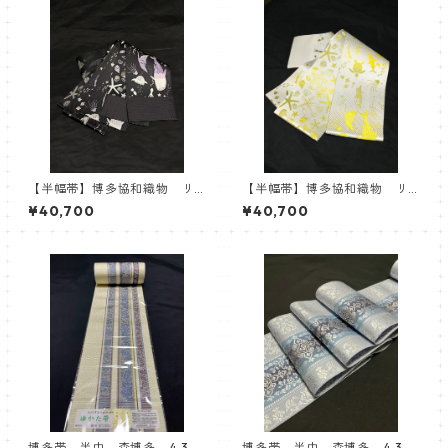
【半幅帯】博多協和織物 リ
【半幅帯】博多協和織物 リ
バーシブル半巾帯 紋小巾本
バーシブル半巾帯 シルバー×
¥40,700
¥40,700
袋 ブラック パープル 海
イエロー 紋小巾本袋 海
柄 ヒトデ ジンベイザメ
柄 ヒトデ ジンベイザメ
マンボウ 海亀
マンボウ 海亀
博多帯 半巾 森博多 4.3寸
博多帯 半巾 森博多 4.3寸