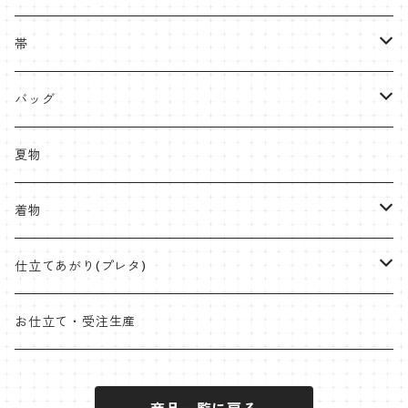
半巾帯
羽織
着物
帯
片貝木綿
帯
名古屋帯・京袋帯
バッグ
紬
八寸名古屋
ミンサー
半幅帯
受注生産やOEMも承ります
夏物
九寸名古屋
首里織
博多織
角帯
ラタンハンドル
着物
桐生絞
ミンサー
オリジナル角帯
兵児帯(仕立て上がり)
ワイドサイズ
片貝木綿
仕立てあがり(プレタ)
米沢 近賢織物
首里織
袋帯
クラッチバッグ
小千谷縮
帯
お仕立て・受注生産
石下紬
近賢織物
竹ハンドル
紬
着物