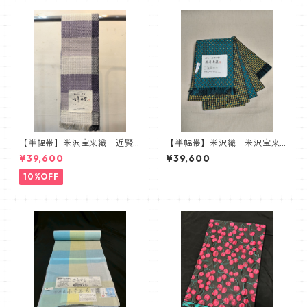
マンボウ 海亀
【半幅帯】米沢宝来織 近賢
【半幅帯】米沢織 米沢宝来
織物謹製 胡蝶 ラベンダー
織 近賢織物謹製 おしゃれ
¥39,600
¥39,600
四寸帯 北斗七星
10%OFF