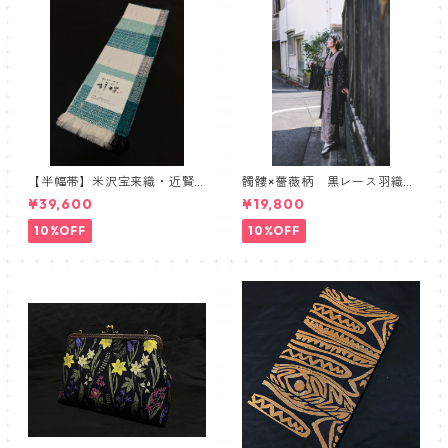
【半幅帯】米沢宝来織・近賢
髑髏×薔薇柄 黒レース羽織
織物謹製【単衣仕立て】
髑髏 薔薇 スカル ローズ
¥39,600
¥19,800
10%OFF
10%OFF