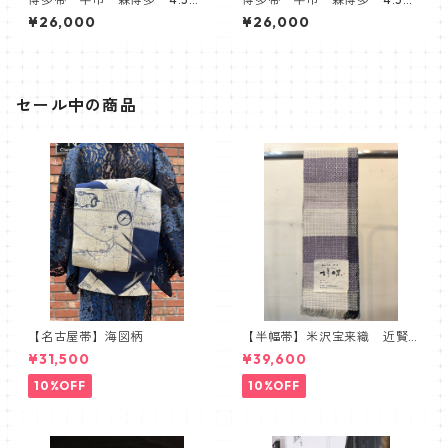
単変浮 ゆかた帯 葡萄 縞
単変浮 ゆかた帯 シルバ
¥26,000
¥26,000
ー ボタニカル
セール中の商品
【名古屋帯】海図柄
【半幅帯】米沢宝来織 近賢
織物謹製 胡蝶 ラベンダー
¥31,500
¥39,600
10%OFF
10%OFF