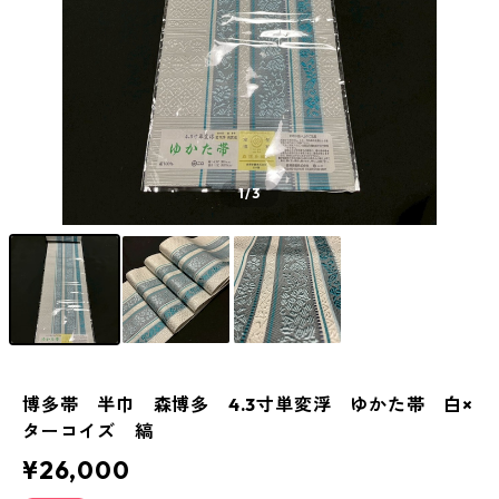
1
/3
博多帯 半巾 森博多 4.3寸単変浮 ゆかた帯 白×
ターコイズ 縞
¥26,000