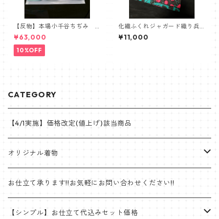
【反物】本場小千谷ちぢみ
化繊ふくれジャガード織り兵
吉新織物 小千谷縮 チェッ
児帯【赤さくらんぼ】
¥63,000
¥11,000
ク ブルー イエロー グレ
ー
10%OFF
CATEGORY
【4/1実施】価格改定(値上げ)該当商品
オリジナル着物
帯
お仕立て承ります!!お気軽にお問い合わせください!!
ゴブラン織名古屋帯
着物
【シンプル】お仕立て代込みセット価格