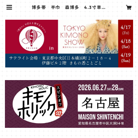
博多帯 半巾 森博多 4.3寸単変
浮 ゆかた帯 白×ターコイズ 縞 |
sanshoan