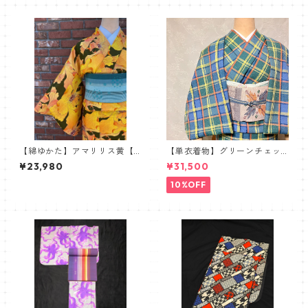
【綿ゆかた】アマリリス黄【R
【単衣着物】グリーンチェッ
obe Japonica】
ク
¥23,980
¥31,500
10%OFF