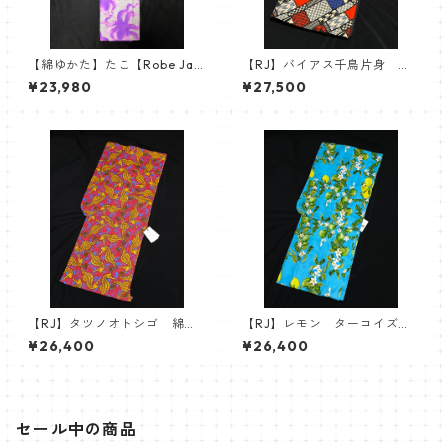
【綿ゆかた】たこ【Robe Jap
【RJ】バイアス千鳥片身 綿
onica】
ゆかた 浴衣 Robe Japonic
¥23,980
¥27,500
a
【RJ】タツノオトシゴ 綿ゆ
【RJ】レモン ターコイズ
かた 浴衣 Robe Japonica
綿ゆかた 浴衣 Robe Japon
¥26,400
¥26,400
ica
セール中の商品