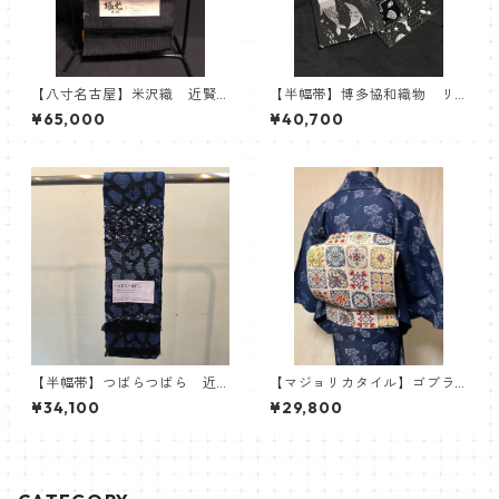
【八寸名古屋】米沢織 近賢
【半幅帯】博多協和織物 リ
織物 おしゃれ八寸帯 極光
バーシブル半巾帯 紋小巾本
¥65,000
¥40,700
(オーロラ)
袋 ブラック モノトーン
海柄 ヒトデ ジンベイザ
メ マンボウ 海亀
【半幅帯】つばらつばら 近
【マジョリカタイル】ゴブラ
賢織物 ブルー
ン織八寸名古屋帯 名古屋
¥34,100
¥29,800
帯 タイル柄 マジョリカ