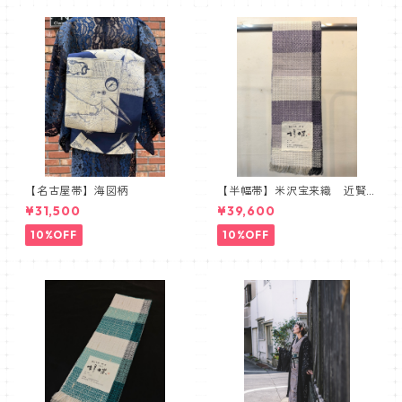
【名古屋帯】海図柄
【半幅帯】米沢宝来織 近賢
織物謹製 胡蝶 ラベンダー
¥31,500
¥39,600
10%OFF
10%OFF