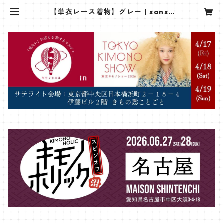
【単衣レース着物】グレー | sansh
oan