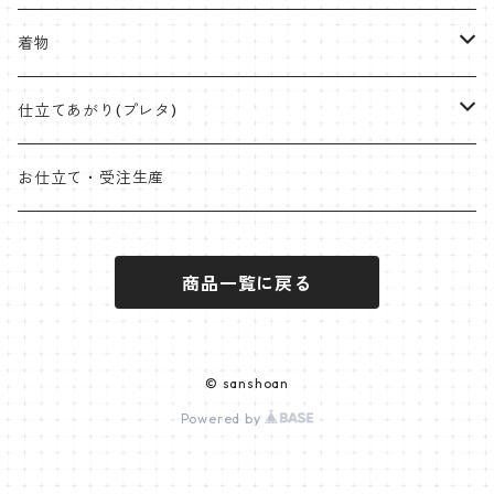
九寸名古屋
首里織
博多織
角帯
ラタンハンドル
着物
桐生絞
ミンサー
オリジナル角帯
兵児帯(仕立て上がり)
ワイドサイズ
片貝木綿
仕立てあがり(プレタ)
米沢 近賢織物
首里織
袋帯
クラッチバッグ
小千谷縮
帯
お仕立て・受注生産
石下紬
近賢織物
竹ハンドル
紬
着物
商品一覧に戻る
片貝布帯
桐生織 ※ポリエステル含む
大島紬
その他
小紋
羽織
三軸織
麻帯
塩沢紬
オプションパーツ
ポリエステル
袴
© sanshoan
西陣
Powered by
黄八丈
麻帯