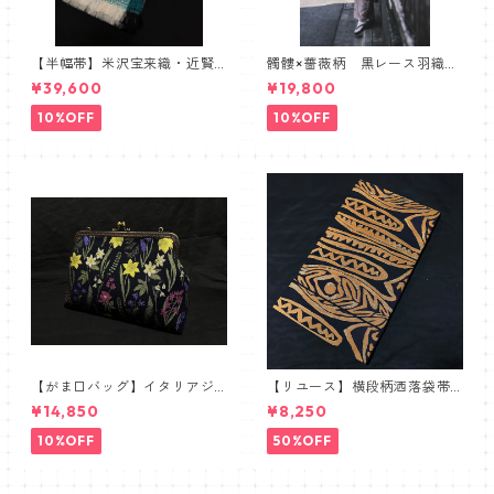
【半幅帯】米沢宝来織・近賢
髑髏×薔薇柄 黒レース羽織
織物謹製【単衣仕立て】
髑髏 薔薇 スカル ローズ
¥39,600
¥19,800
10%OFF
10%OFF
【がま口バッグ】イタリアジ
【リユース】横段柄洒落袋帯
ャガードボタニカル【ワイド
【本袋織】
¥14,850
¥8,250
サイズ】
10%OFF
50%OFF