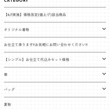
CATEGORY
【4/1実施】価格改定(値上げ)該当商品
オリジナル着物
帯
お仕立て承ります!!お気軽にお問い合わせください!!
ゴブラン織名古屋帯
着物
【シンプル】お仕立て代込みセット価格
半巾帯
羽織
着物
帯
片貝木綿
帯
名古屋帯・京袋帯
バッグ
紬
八寸名古屋
ミンサー
半幅帯
受注生産やOEMも承ります
夏物