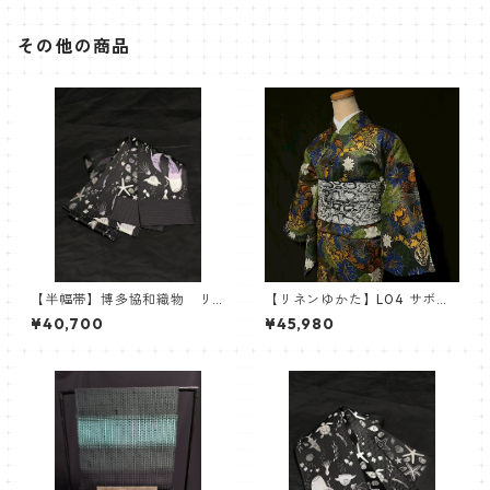
その他の商品
【半幅帯】博多協和織物 リ
【リネンゆかた】L04 サボテ
バーシブル半巾帯 紋小巾本
ン蛇25【Robe Japonica】
¥40,700
¥45,980
袋 ブラック パープル 海
柄 ヒトデ ジンベイザメ
マンボウ 海亀