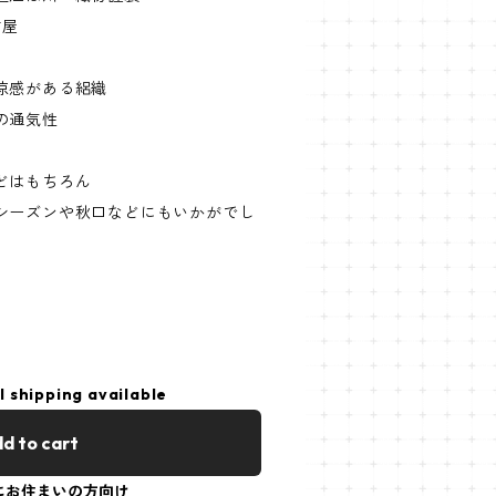
古屋
涼感がある絽織
の通気性
どはもちろん
シーズンや秋口などにもいかがでし
l shipping available
d to cart
にお住まいの方向け