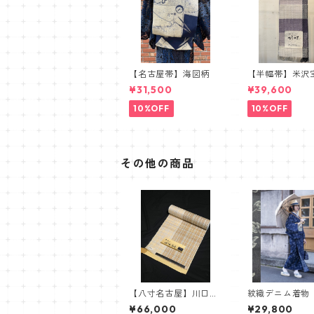
【名古屋帯】海図柄
【半幅帯】米沢
織 近賢織物謹
¥31,500
¥39,600
蝶 ラベンダー
10%OFF
10%OFF
その他の商品
【八寸名古屋】川口織
紋織デニム着物
物 手おり からむ
¥66,000
¥29,800