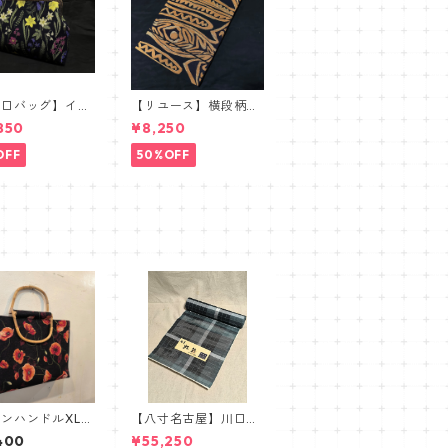
ま口バッグ】イタ
【リユース】横段柄洒
ジャガードボタニ
落袋帯【本袋織】
850
¥8,250
【ワイドサイズ】
OFF
50%OFF
ンハンドルXL】
【八寸名古屋】川口織
ーゴブラン
物 虹彩 麻八寸名古
400
¥55,250