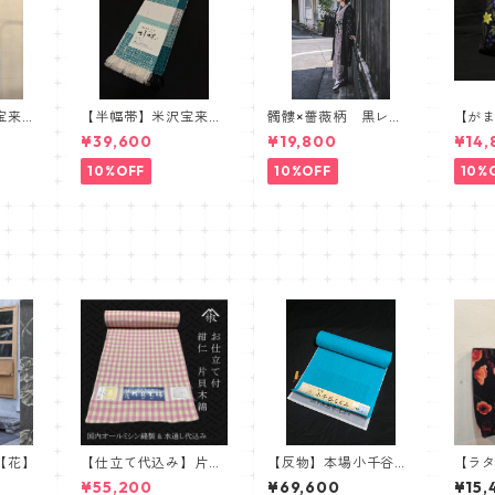
宝来
【半幅帯】米沢宝来
髑髏×薔薇柄 黒レー
【が
製 胡
織・近賢織物謹製【単
ス羽織 髑髏 薔薇
リア
¥39,600
¥19,800
¥14,
衣仕立て】
スカル ローズ
カル
10%OFF
10%OFF
10%
【花】
【仕立て代込み】片貝
【反物】本場小千谷ち
【ラタ
木綿 紺仁 細かいチ
ぢみ 杉山織物 小千
ポピ
¥55,200
¥69,600
¥15,