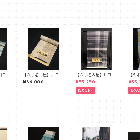
川口織
【八寸名古屋】川口織
【八寸名古屋】川口織
【八
寸名古
物 手おり からむ
物 虹彩 麻八寸名古
物 
¥66,000
¥55,250
¥55,
 水色
し 麻八寸名古屋帯
屋帯 モノトーン
屋帯
黒 グレー
ンジ
15%OFF
15%