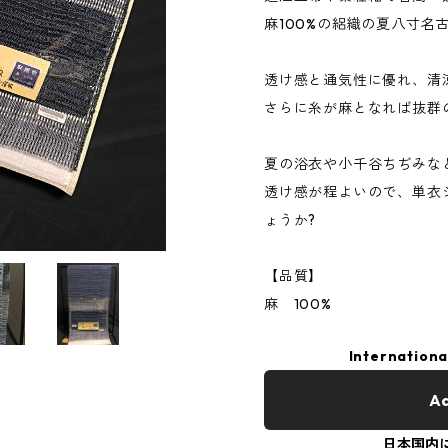
麻100%の絽織の夏八寸名
透け感と通気性に優れ、清
さらに糸が麻となれば抜群
夏の浴衣や小千谷ちぢみな
透け感が程よいので、単衣
ょうか?
【品質】
麻 100%
Internationa
Ad
日本国内