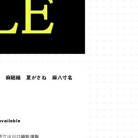
物 麻絽織 夏がさね 麻八寸名
available
近江は川口織物謹製