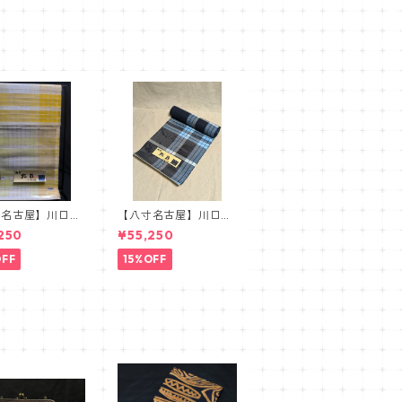
寸名古屋】川口織
【八寸名古屋】川口織
虹彩 麻八寸名古
物 虹彩 麻八寸名古
250
¥55,250
 イエロー オレ
屋帯 ブルー ネイビ
ー
OFF
15%OFF