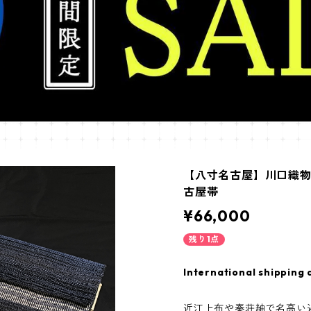
【八寸名古屋】川口織
古屋帯
¥66,000
残り1点
International shipping 
近江上布や秦荘紬で名高い