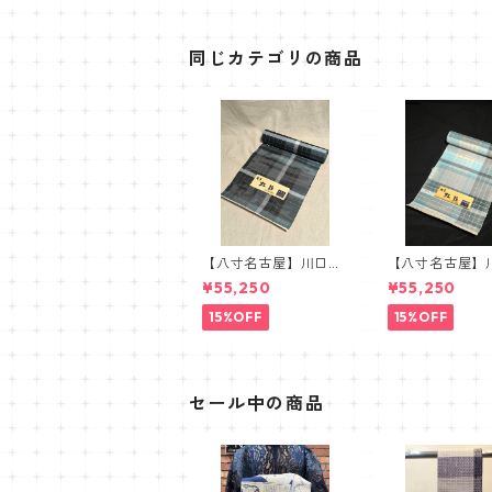
同じカテゴリの商品
【八寸名古屋】川口織
【八寸名古屋】
物 虹彩 麻八寸名古
物 虹彩 麻八
¥55,250
¥55,250
屋帯 ブルー グリー
屋帯 ブラック
ン
15%OFF
15%OFF
セール中の商品