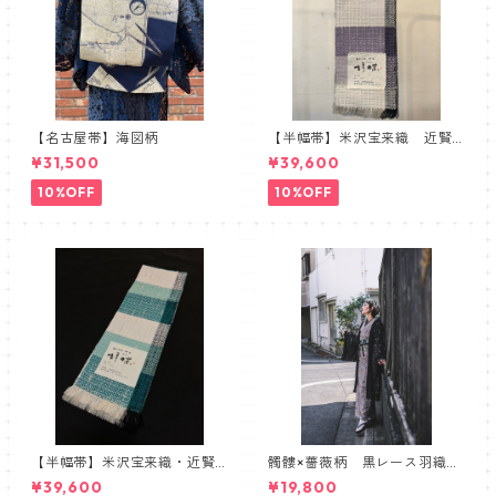
【名古屋帯】海図柄
【半幅帯】米沢宝来織 近賢
織物謹製 胡蝶 ラベンダー
¥31,500
¥39,600
10%OFF
10%OFF
【半幅帯】米沢宝来織・近賢
髑髏×薔薇柄 黒レース羽織
織物謹製【単衣仕立て】
髑髏 薔薇 スカル ローズ
¥39,600
¥19,800