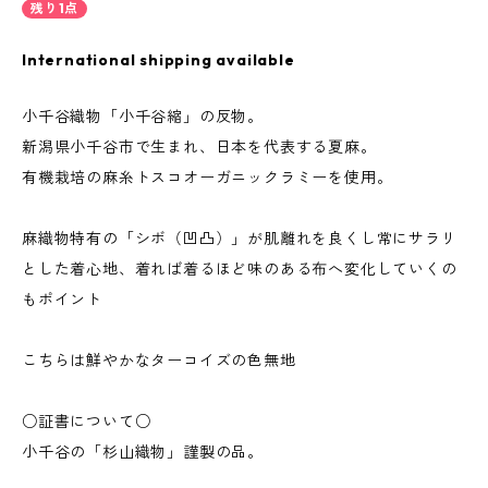
残り1点
International shipping available
小千谷織物「小千谷縮」の反物。
新潟県小千谷市で生まれ、日本を代表する夏麻。
有機栽培の麻糸トスコオーガニックラミーを使用。
​麻織物特有の「シボ（凹凸）」が肌離れを良くし常にサラリ
とした着心地、着れば着るほど味のある布へ変化していくの
もポイント
こちらは鮮やかなターコイズの色無地
○証書について○
小千谷の「杉山織物」謹製の品。