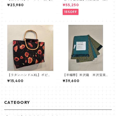
obe Japonica】
彩 麻八寸名古屋帯 イエロ
¥23,980
¥55,250
ー オレンジ
15%OFF
【ラタンハンドルXL】ポピー
【半幅帯】米沢織 米沢宝来
ゴブラン
織 近賢織物謹製 おしゃれ
¥15,400
¥39,600
四寸帯 北斗七星
CATEGORY