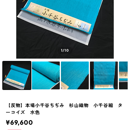
1
/10
【反物】本場小千谷ちぢみ 杉山織物 小千谷縮 タ
ーコイズ 水色
¥69,600