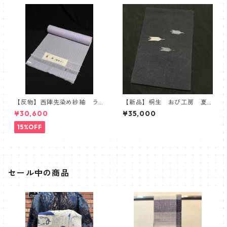
【反物】西陣先染め紗紬 ラ
【新品】桐生 おび工房 夏
ベンダー 紗紬 夏衣
本麻名古屋帯
¥30,600
¥35,000
15%OFF
セール中の商品