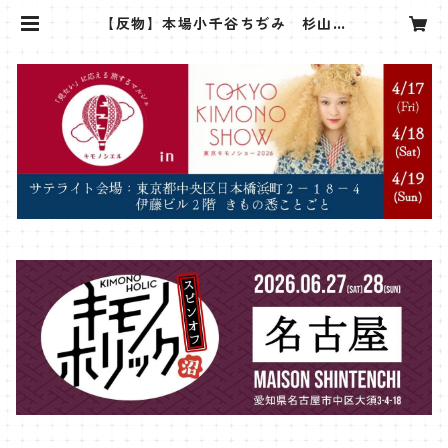
【反物】本場小千谷ちぢみ 杉山織
物 小千谷縮 ターコイズ 水色 | s
anshoan