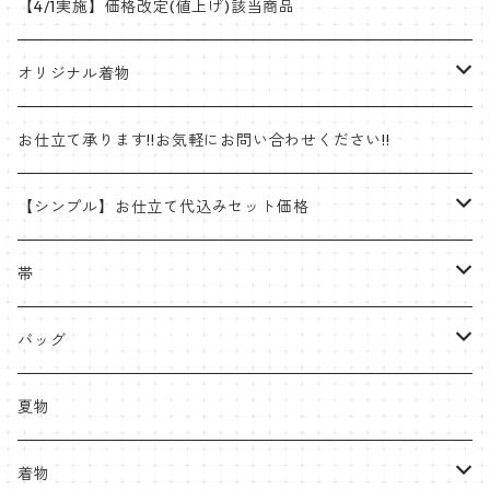
【4/1実施】価格改定(値上げ)該当商品
オリジナル着物
帯
お仕立て承ります!!お気軽にお問い合わせください!!
ゴブラン織名古屋帯
着物
【シンプル】お仕立て代込みセット価格
半巾帯
羽織
着物
帯
片貝木綿
帯
名古屋帯・京袋帯
バッグ
紬
八寸名古屋
ミンサー
半幅帯
受注生産やOEMも承ります
夏物
九寸名古屋
首里織
博多織
角帯
ラタンハンドル
着物