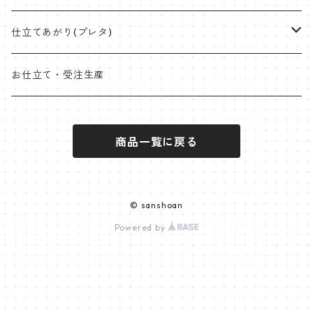
桐生絞
ミンサー
オリジナル角帯
兵児帯(仕立て上がり)
ワイドサイズ
片貝木綿
仕立てあがり(プレタ)
米沢 近賢織物
首里織
袋帯
クラッチバッグ
小千谷縮
帯
お仕立て・受注生産
石下紬
近賢織物
竹ハンドル
紬
着物
商品一覧に戻る
片貝布帯
桐生織 ※ポリエステル含む
大島紬
その他
小紋
羽織
三軸織
麻帯
塩沢紬
オプションパーツ
ポリエステル
袴
© sanshoan
西陣
Powered by
黄八丈
麻帯
米沢
竹糸布