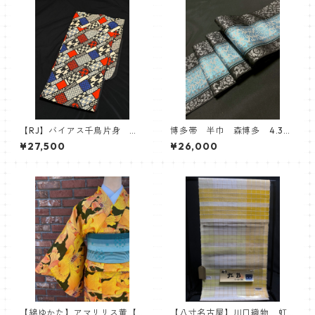
【RJ】バイアス千鳥片身 綿
博多帯 半巾 森博多 4.3寸
ゆかた 浴衣 Robe Japonic
単変浮 ゆかた帯 シルバ
¥27,500
¥26,000
a
ー ボタニカル
【綿ゆかた】アマリリス黄【R
【八寸名古屋】川口織物 虹