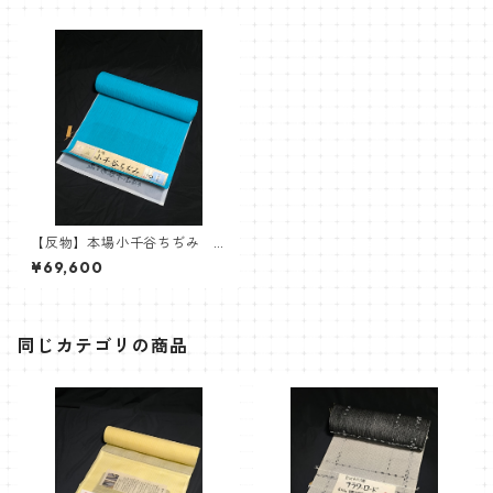
【反物】本場小千谷ちぢみ
杉山織物 小千谷縮 ターコ
¥69,600
イズ 水色
同じカテゴリの商品