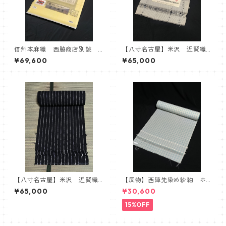
信州本麻織 西脇商店別誂
【八寸名古屋】米沢 近賢織
信州麻布 会信織物 麻100%
物 B反 おしゃれ八寸帯 フ
¥69,600
¥65,000
ラワーロード モノクロ
【八寸名古屋】米沢 近賢織
【反物】西陣先染め紗紬 ホ
物 おしゃれ八寸帯 流星
ワイト 水色 チェック 紗
¥65,000
¥30,600
紬 夏衣
15%OFF