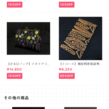
10%OFF
10%OFF
【がま口バッグ】イタリアジ
【リユース】横段柄洒落袋帯
ャガードボタニカル【ワイド
【本袋織】
¥14,850
¥8,250
サイズ】
10%OFF
50%OFF
その他の商品