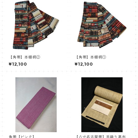
【角帯】本棚柄②
【角帯】本棚柄①
¥12,100
¥12,100
角帯【ピンク】
【八寸名古屋帯】手織り葛布