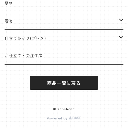
紬
八寸名古屋
ミンサー
半幅帯
受注生産やOEMも承ります
夏物
九寸名古屋
首里織
博多織
角帯
ラタンハンドル
着物
桐生絞
ミンサー
オリジナル角帯
兵児帯(仕立て上がり)
ワイドサイズ
片貝木綿
仕立てあがり(プレタ)
米沢 近賢織物
首里織
袋帯
クラッチバッグ
小千谷縮
帯
お仕立て・受注生産
石下紬
近賢織物
竹ハンドル
紬
着物
商品一覧に戻る
片貝布帯
桐生織 ※ポリエステル含む
大島紬
その他
小紋
羽織
三軸織
麻帯
塩沢紬
オプションパーツ
ポリエステル
袴
© sanshoan
西陣
Powered by
黄八丈