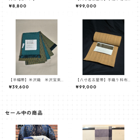
名古屋帯 葛布 自然布 八
¥8,800
¥99,000
寸名古屋
【半幅帯】米沢織 米沢宝来
【八寸名古屋帯】手織り科布
織 近賢織物謹製 おしゃれ
名古屋帯 シナ布 砧打ち
¥39,600
¥99,000
四寸帯 北斗七星
八寸名古屋
セール中の商品