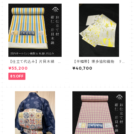
【仕立て代込み】片貝木綿
【半幅帯】博多協和織物 リ
ストライプ 白青黄
バーシブル半巾帯 シルバー×
¥55,200
¥40,700
イエロー 紋小巾本袋 海
柄 ヒトデ ジンベイザメ
8%OFF
マンボウ 海亀