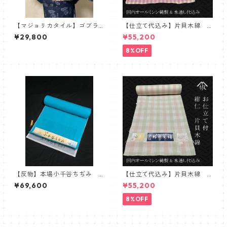
【マジョリカタイル】ゴブラ
【仕立て代込み】片貝木綿
ン織八寸名古屋帯 名古屋
紺仁 細かいチェック 生成
¥29,800
¥55,200
帯 タイル柄 マジョリカ
り ピンク
8%OFF
【反物】本場小千谷ちぢみ
【仕立て代込み】片貝木綿
杉山織物 小千谷縮 ターコ
紺仁 チェック ホワイト
¥69,600
¥55,200
イズ 水色
ピンク グリーン
8%OFF