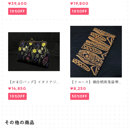
織物謹製【単衣仕立て】
髑髏 薔薇 スカル ローズ
¥39,600
¥19,800
10%OFF
10%OFF
【がま口バッグ】イタリアジ
【リユース】横段柄洒落袋帯
ャガードボタニカル【ワイド
【本袋織】
¥14,850
¥8,250
サイズ】
10%OFF
50%OFF
その他の商品