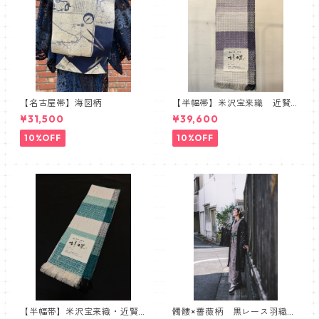
【名古屋帯】海図柄
【半幅帯】米沢宝来織 近賢
織物謹製 胡蝶 ラベンダー
¥31,500
¥39,600
10%OFF
10%OFF
【半幅帯】米沢宝来織・近賢
髑髏×薔薇柄 黒レース羽織