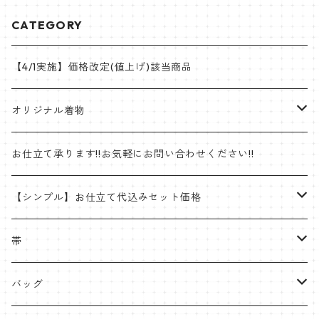
CATEGORY
【4/1実施】価格改定(値上げ)該当商品
オリジナル着物
帯
お仕立て承ります!!お気軽にお問い合わせください!!
ゴブラン織名古屋帯
着物
【シンプル】お仕立て代込みセット価格
半巾帯
羽織
着物
帯
片貝木綿
帯
名古屋帯・京袋帯
バッグ