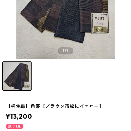
1
/1
【桐生織】角帯【ブラウン市松にイエロー】
¥13,200
残り1点