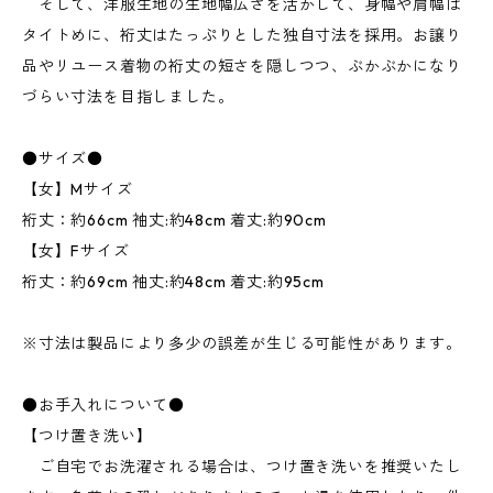
そして、洋服生地の生地幅広さを活かして、身幅や肩幅は
タイトめに、裄丈はたっぷりとした独自寸法を採用。お譲り
品やリユース着物の裄丈の短さを隠しつつ、ぶかぶかになり
づらい寸法を目指しました。
●サイズ●
【女】Mサイズ
裄丈：約66cm 袖丈:約48cm 着丈:約90cm
【女】Fサイズ
裄丈：約69cm 袖丈:約48cm 着丈:約95cm
※寸法は製品により多少の誤差が生じる可能性があります。
●お手入れについて●
【つけ置き洗い】
ご自宅でお洗濯される場合は、つけ置き洗いを推奨いたし