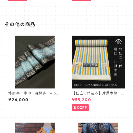
その他の商品
博多帯 半巾 森博多 4.3寸
【仕立て代込み】片貝木綿
単変浮 ゆかた帯 シルバ
ストライプ 白青黄
¥26,000
¥55,200
ー ボタニカル
8%OFF