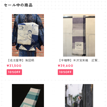
セール中の商品
【名古屋帯】海図柄
【半幅帯】米沢宝来織 近賢
織物謹製 胡蝶 ラベンダー
¥31,500
¥39,600
10%OFF
10%OFF