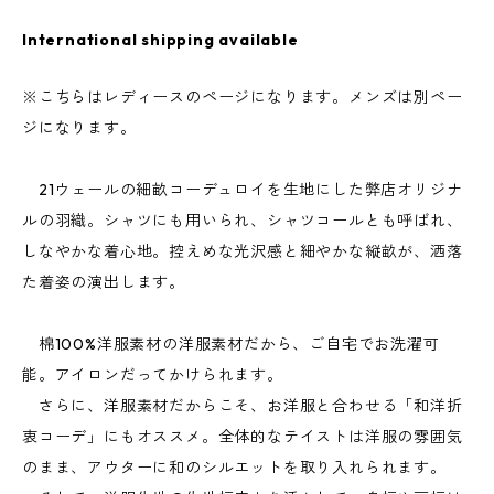
International shipping available
※こちらはレディースのページになります。メンズは別ペー
ジになります。
21ウェールの細畝コーデュロイを生地にした弊店オリジナ
ルの羽織。シャツにも用いられ、シャツコールとも呼ばれ、
しなやかな着心地。控えめな光沢感と細やかな縦畝が、洒落
た着姿の演出します。
棉100%洋服素材の洋服素材だから、ご自宅でお洗濯可
能。アイロンだってかけられます。
さらに、洋服素材だからこそ、お洋服と合わせる「和洋折
衷コーデ」にもオススメ。全体的なテイストは洋服の雰囲気
のまま、アウターに和のシルエットを取り入れられます。