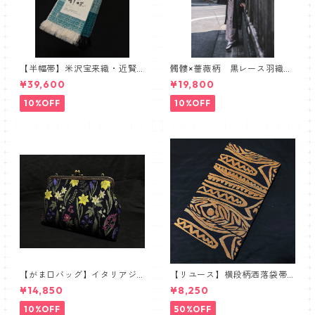
【半幅帯】米沢宝来織・近賢
髑髏×薔薇柄 黒レース羽織
織物謹製【単衣仕立て】
髑髏 薔薇 スカル ローズ
¥39,600
¥19,800
10%OFF
10%OFF
【がま口バッグ】イタリアジ
【リユース】横段柄洒落袋帯
ャガードボタニカル【ワイド
【本袋織】
¥14,850
¥8,250
サイズ】
10%OFF
50%OFF