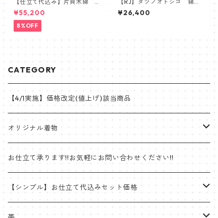
【仕立て代込み】片貝木綿
【RJ】タツノオトシゴ 綿ゆ
紺仁 チェック ホワイト
かた 浴衣 Robe Japonica
¥55,200
¥26,400
ピンク グリーン
8%OFF
CATEGORY
【4/1実施】価格改定(値上げ)該当商品
オリジナル着物
帯
お仕立て承ります!!お気軽にお問い合わせください!!
ゴブラン織名古屋帯
着物
【シンプル】お仕立て代込みセット価格
半巾帯
羽織
着物
帯