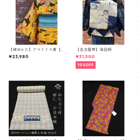
【綿ゆかた】アマリリス黄【R
【名古屋帯】海図柄
obe Japonica】
¥23,980
¥31,500
10%OFF