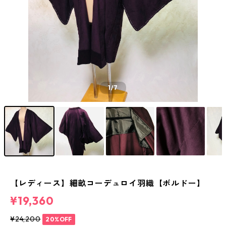
1
/7
【レディース】細畝コーデュロイ羽織【ボルドー】
¥19,360
¥24,200
20%OFF