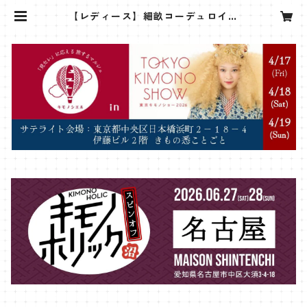
【レディース】細畝コーデュロイ羽
織【ボルドー】 | sanshoan