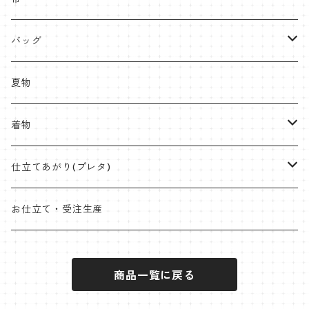
片貝木綿
帯
名古屋帯・京袋帯
バッグ
紬
八寸名古屋
ミンサー
半幅帯
受注生産やOEMも承ります
夏物
九寸名古屋
首里織
博多織
角帯
ラタンハンドル
着物
桐生絞
ミンサー
オリジナル角帯
兵児帯(仕立て上がり)
ワイドサイズ
片貝木綿
仕立てあがり(プレタ)
米沢 近賢織物
首里織
袋帯
クラッチバッグ
小千谷縮
帯
お仕立て・受注生産
石下紬
近賢織物
竹ハンドル
紬
着物
商品一覧に戻る
片貝布帯
桐生織 ※ポリエステル含む
大島紬
その他
小紋
羽織