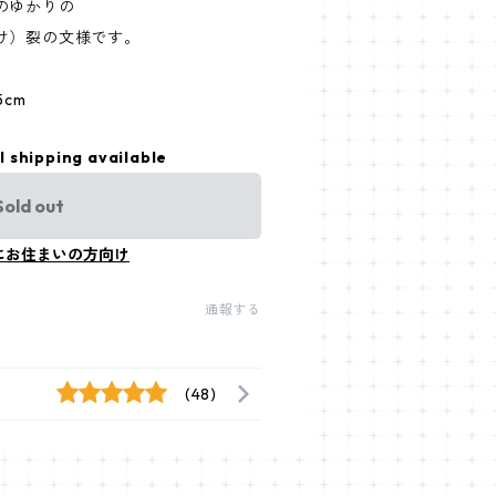
のゆかりの
け）裂の文様です。
5cm
l shipping available
Sold out
にお住まいの方向け
通報する
(48)