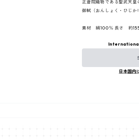
正倉院織物である聖武天皇
御軾（おんしょく・ひじか
素材 絹100％ 長さ 約15
Internationa
日本国内