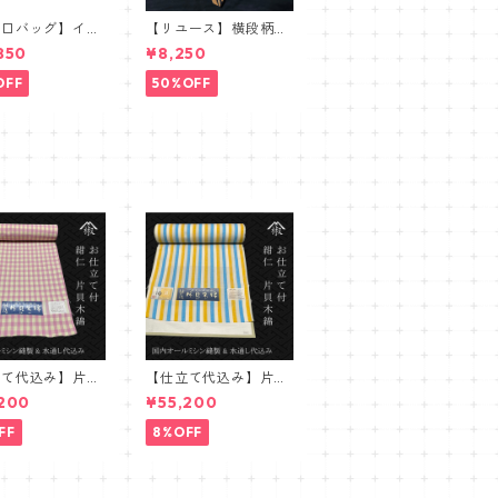
ま口バッグ】イタ
【リユース】横段柄洒
ジャガードボタニ
落袋帯【本袋織】
850
¥8,250
【ワイドサイズ】
OFF
50%OFF
立て代込み】片貝
【仕立て代込み】片貝
 紺仁 細かいチ
木綿 ストライプ 白
200
¥55,200
ク 生成り ピン
青黄
FF
8%OFF