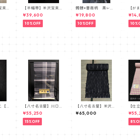
宝来
【半幅帯】米沢宝来
髑髏×薔薇柄 黒レー
【が
製 胡
織・近賢織物謹製【単
ス羽織 髑髏 薔薇
リア
¥39,600
¥19,800
¥14,
衣仕立て】
スカル ローズ
カル
10%OFF
10%OFF
10%
こ【Ro
【八寸名古屋】川口織
【八寸名古屋】米沢
【仕
物 虹彩 麻八寸名古
近賢織物 おしゃれ八
木綿
¥55,250
¥65,000
¥55,
屋帯 モノトーン
寸帯 流星
ェッ
黒 グレー
ク
15%OFF
8%O