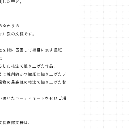
用した帯〆。
のゆかりの
け）裂の文様です。
色を縦に区画して縞目に表す長斑
た
らした技法で織り上げた作品。
うに独創的かつ繊細に織り上げたデ
織物の最高峰の技法で織り上げた贅
い頂いたコーディネートをぜひご堪
文長斑錦文様は、