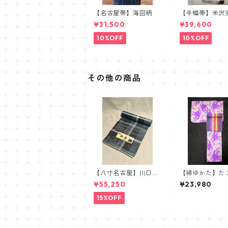
【名古屋帯】海図柄
【半幅帯】米沢
織 近賢織物謹
¥31,500
¥39,600
蝶 ラベンダー
10%OFF
10%OFF
その他の商品
【八寸名古屋】川口織
【綿ゆかた】た
物 虹彩 麻八寸名古
be Japonica】
¥55,250
¥23,980
屋帯 ブルー グリー
ン
15%OFF