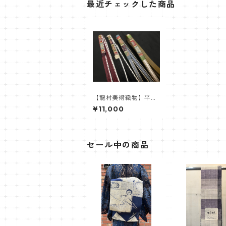
最近チェックした商品
【龍村美術織物】平組
帯〆
¥11,000
セール中の商品