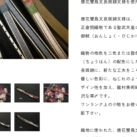
唐花雙鳥文長斑錦文様を使
唐花雙鳥文長斑錦文様は、
正倉院織物である聖武天皇
御軾（おんしょく・ひじか
織物の地色を二色または数
（ちょうはん）の配色にし
長斑錦に、新たな工夫をこ
優しい色彩に、ねじれのよ
ザイン性を加え、龍村美術
沢な帯〆です。
ワンランク上の小物をお使
能下さい。
織地に使われた、唐花雙鳥