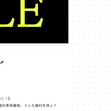
帯〆
会に！】
龍村美術織物。そんな龍村生地より