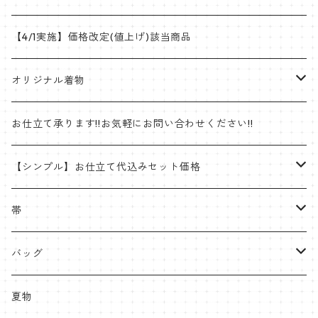
【4/1実施】価格改定(値上げ)該当商品
オリジナル着物
帯
お仕立て承ります!!お気軽にお問い合わせください!!
ゴブラン織名古屋帯
着物
【シンプル】お仕立て代込みセット価格
半巾帯
羽織
着物
帯
片貝木綿
帯
名古屋帯・京袋帯
バッグ
紬
八寸名古屋
ミンサー
半幅帯
受注生産やOEMも承ります
夏物