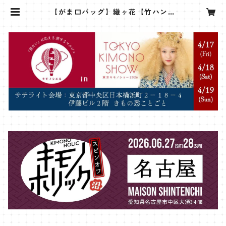
【がま口バッグ】織ヶ花【竹ハンド
ル】 | sanshoan