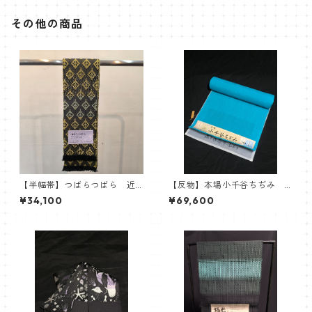
その他の商品
【半幅帯】つばらつばら 近
【反物】本場小千谷ちぢみ
賢織物 イエロー
杉山織物 小千谷縮 ターコ
¥34,100
¥69,600
イズ 水色