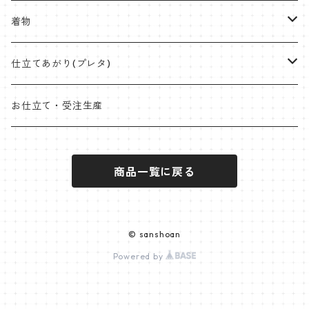
九寸名古屋
首里織
博多織
角帯
ラタンハンドル
着物
桐生絞
ミンサー
オリジナル角帯
兵児帯(仕立て上がり)
ワイドサイズ
片貝木綿
仕立てあがり(プレタ)
米沢 近賢織物
首里織
袋帯
クラッチバッグ
小千谷縮
帯
お仕立て・受注生産
石下紬
近賢織物
竹ハンドル
紬
着物
商品一覧に戻る
片貝布帯
桐生織 ※ポリエステル含む
大島紬
その他
小紋
羽織
三軸織
麻帯
塩沢紬
オプションパーツ
ポリエステル
袴
© sanshoan
西陣
Powered by
黄八丈
麻帯
米沢