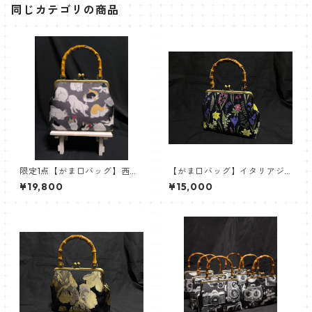
同じカテゴリの商品
限定1点【がま口バッグ】西陣
【がま口バッグ】イタリアジ
織 猫【竹ハンドル】
ャガードボタニカル【竹ハン
¥19,800
¥15,000
ドル】