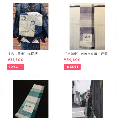
【名古屋帯】海図柄
【半幅帯】米沢宝来織 近賢
織物謹製 胡蝶 ラベンダー
¥31,500
¥39,600
10%OFF
10%OFF