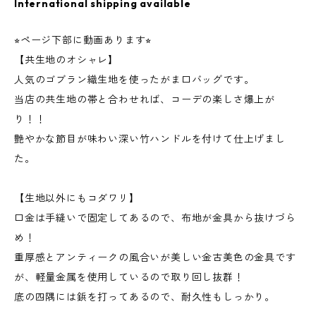
International shipping available
⭐︎ページ下部に動画あります⭐︎
【共生地のオシャレ】
人気のゴブラン織生地を使ったがま口バッグです。
当店の共生地の帯と合わせれば、コーデの楽しさ爆上が
り！！
艶やかな節目が味わい深い竹ハンドルを付けて仕上げまし
た。
【生地以外にもコダワリ】
口金は手縫いで固定してあるので、布地が金具から抜けづら
め！
重厚感とアンティークの風合いが美しい金古美色の金具です
が、軽量金属を使用しているので取り回し抜群！
底の四隅には鋲を打ってあるので、耐久性もしっかり。