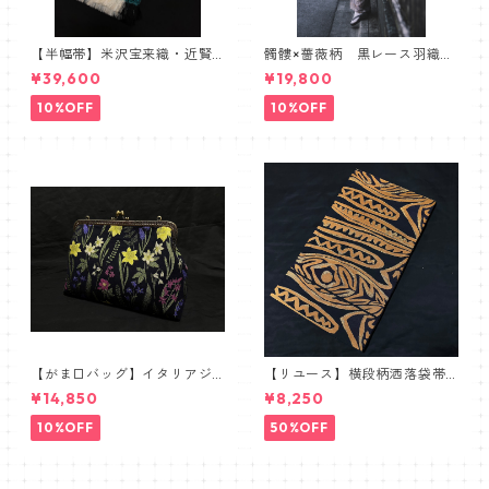
【半幅帯】米沢宝来織・近賢
髑髏×薔薇柄 黒レース羽織
織物謹製【単衣仕立て】
髑髏 薔薇 スカル ローズ
¥39,600
¥19,800
10%OFF
10%OFF
【がま口バッグ】イタリアジ
【リユース】横段柄洒落袋帯
ャガードボタニカル【ワイド
【本袋織】
¥14,850
¥8,250
サイズ】
10%OFF
50%OFF