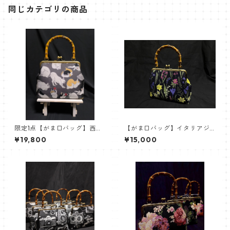
同じカテゴリの商品
限定1点【がま口バッグ】西陣
【がま口バッグ】イタリアジ
織 猫【竹ハンドル】
ャガードボタニカル【竹ハン
¥19,800
¥15,000
ドル】