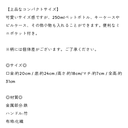
【上品なコンパクトサイズ】
可愛いサイズ感ですが、250mlペットボトル、キーケースや
ピルケース、その他小物も入れることができます。便利なミ
ニポケット付き。
※柄には個体差がございます。ご了承ください。
◎サイズ◎
口金:約20cm / 底:約24cm /高さ:約18cm/マチ:約7cm / 全高:約
31cm
◎材質◎
金属部分:鉄
ハンドル:竹
布地:化繊