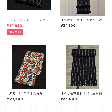
【がま口バッグ】イタリアジ
【半幅帯】つばらつばら 近
ャガードボタニカル【ワイド
賢織物 グリーン
¥14,850
¥34,100
サイズ】
10%OFF
【RJ】バイアス千鳥片身 綿
【八寸名古屋】米沢 近賢織
ゆかた 浴衣 Robe Japonic
物 おしゃれ八寸帯 流星
¥27,500
¥65,000
a