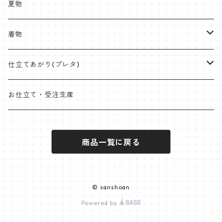
八寸名古屋
ミンサー
半幅帯
受注生産やOEMも承ります
夏物
九寸名古屋
首里織
博多織
角帯
ラタンハンドル
着物
桐生絞
ミンサー
オリジナル角帯
兵児帯(仕立て上がり)
ワイドサイズ
片貝木綿
仕立てあがり(プレタ)
米沢 近賢織物
首里織
袋帯
クラッチバッグ
小千谷縮
帯
お仕立て・受注生産
石下紬
近賢織物
竹ハンドル
紬
着物
商品一覧に戻る
片貝布帯
桐生織 ※ポリエステル含む
大島紬
その他
小紋
羽織
三軸織
麻帯
塩沢紬
オプションパーツ
ポリエステル
袴
© sanshoan
西陣
Powered by
黄八丈