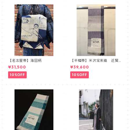
【名古屋帯】海図柄
【半幅帯】米沢宝来織 近賢
織物謹製 胡蝶 ラベンダー
¥31,500
¥39,600
10%OFF
10%OFF