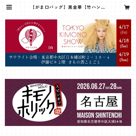
【がま口バッグ】黒金華【竹ハンド
ル】 | sanshoan