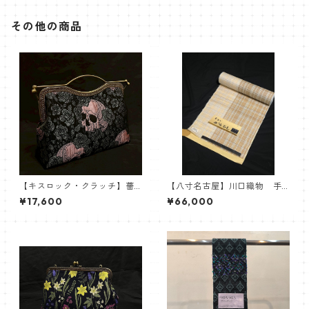
その他の商品
【キスロック・クラッチ】薔
【八寸名古屋】川口織物 手
薇髑髏リバーシブル 髑髏
おり からむし 麻八寸名古
¥17,600
¥66,000
柄 スカル 薔薇柄 クラッ
屋帯
チバッグ ショルダーバッグ