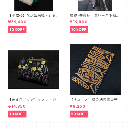
【半幅帯】米沢宝来織・近賢
髑髏×薔薇柄 黒レース羽織
織物謹製【単衣仕立て】
髑髏 薔薇 スカル ローズ
¥39,600
¥19,800
10%OFF
10%OFF
【がま口バッグ】イタリアジ
【リユース】横段柄洒落袋帯
ャガードボタニカル【ワイド
【本袋織】
¥14,850
¥8,250
サイズ】
10%OFF
50%OFF