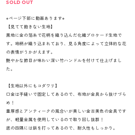
SOLD OUT
⭐︎ページ下部に動画あります⭐︎
【見てて飽きない生地】
黒地に金の箔糸で花柄を織り込んだ化繊ブロケード生地で
す。地柄が織り込まれており、見る角度によって立体的な花
の表情がうかがえます。
艶やかな節目が味わい深い竹ハンドルを付けて仕上げまし
た。
【生地以外にもコダワリ】
口金は手縫いで固定してあるので、布地が金具から抜けづら
め！
重厚感とアンティークの風合いが美しい金古美色の金具です
が、軽量金属を使用しているので取り回し抜群！
底の四隅には鋲を打ってあるので、耐久性もしっかり。