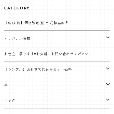
CATEGORY
【4/1実施】価格改定(値上げ)該当商品
オリジナル着物
帯
お仕立て承ります!!お気軽にお問い合わせください!!
ゴブラン織名古屋帯
着物
【シンプル】お仕立て代込みセット価格
半巾帯
羽織
着物
帯
片貝木綿
帯
名古屋帯・京袋帯
バッグ
紬