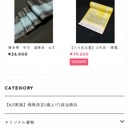
博多帯 半巾 森博多 4.3寸
【八寸名古屋】三代目・博鳳
単変浮 ゆかた帯 シルバ
謹製 三軸組織八寸名古屋
¥26,000
¥79,200
ー ボタニカル
帯 組織 組帯 イエロー
10%OFF
CATEGORY
【4/1実施】価格改定(値上げ)該当商品
オリジナル着物