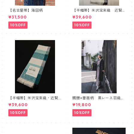
【名古屋帯】海図柄
【半幅帯】米沢宝来織 近賢
織物謹製 胡蝶 ラベンダー
¥31,500
¥39,600
10%OFF
10%OFF
【半幅帯】米沢宝来織・近賢
髑髏×薔薇柄 黒レース羽織
織物謹製【単衣仕立て】
髑髏 薔薇 スカル ローズ
¥39,600
¥19,800
10%OFF
10%OFF