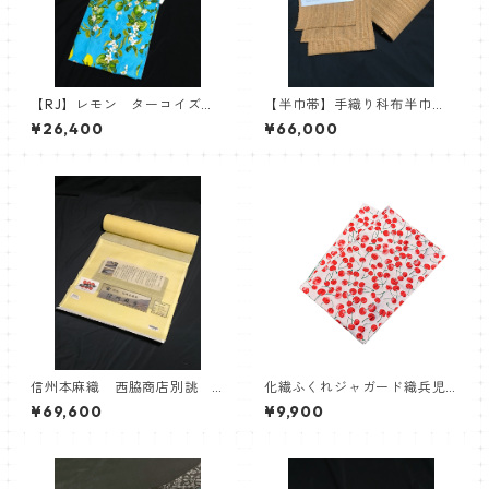
【RJ】レモン ターコイズ
【半巾帯】手織り科布半巾
綿ゆかた 浴衣 Robe Japon
帯 シナ布 砧打ち
¥26,400
¥66,000
ica
信州本麻織 西脇商店別誂
化繊ふくれジャガード織兵児
信州麻布 会信織物 麻100%
帯【さくらんぼ】
¥69,600
¥9,900