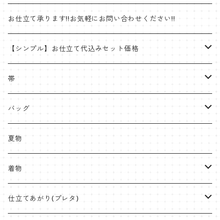
帯
お仕立て承ります!!お気軽にお問い合わせください!!
ゴブラン織名古屋帯
着物
【シンプル】お仕立て代込みセット価格
半巾帯
羽織
着物
帯
片貝木綿
帯
名古屋帯・京袋帯
バッグ
紬
八寸名古屋
ミンサー
半幅帯
受注生産やOEMも承ります
夏物
九寸名古屋
首里織
博多織
角帯
ラタンハンドル
着物
桐生絞
ミンサー
オリジナル角帯
兵児帯(仕立て上がり)
ワイドサイズ
片貝木綿
仕立てあがり(プレタ)