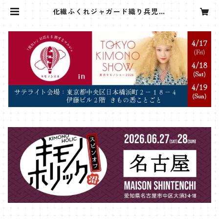
化繊ふくれジャガード織り兵児帯
【赤さくらんぼ】 | sanshoan