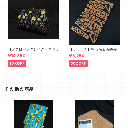
【がま口バッグ】イタリアジ
【リユース】横段柄洒落袋帯
ャガードボタニカル【ワイド
【本袋織】
¥14,850
¥8,250
サイズ】
10%OFF
50%OFF
その他の商品