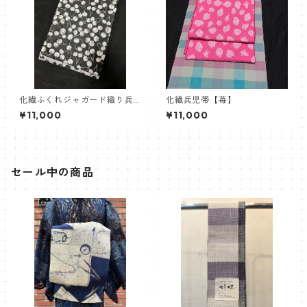
化繊ふくれジャガード織り兵
化繊兵児帯【苺】
児帯【黒さくらんぼ】
¥11,000
¥11,000
セール中の商品