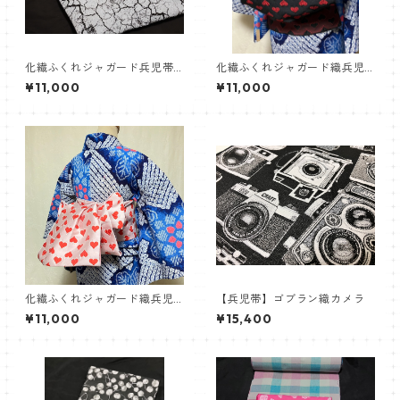
化繊ふくれジャガード兵児帯
化繊ふくれジャガード織兵児
【大理石模様】
帯【黒ハート】
¥11,000
¥11,000
化繊ふくれジャガード織兵児
【兵児帯】ゴブラン織カメラ
帯【白ハート】
¥11,000
¥15,400