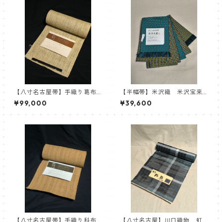
【八寸名古屋帯】手織り葛布
【半幅帯】米沢織 米沢宝来
名古屋帯 葛布 自然布 八
織 近賢織物謹製 おしゃれ
¥99,000
¥39,600
寸名古屋
四寸帯 北斗七星
【八寸名古屋帯】手織り科布
【八寸名古屋】川口織物 虹