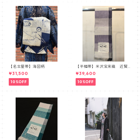
【名古屋帯】海図柄
【半幅帯】米沢宝来織 近賢
織物謹製 胡蝶 ラベンダー
¥31,500
¥39,600
10%OFF
10%OFF