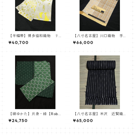
【半幅帯】博多協和織物 リ
【八寸名古屋】川口織物 手
バーシブル半巾帯 シルバー×
おり からむし 麻八寸名古
¥40,700
¥66,000
イエロー 紋小巾本袋 海
屋帯
柄 ヒトデ ジンベイザメ
マンボウ 海亀
【綿ゆかた】片身・緑【Robe
【八寸名古屋】米沢 近賢織
Japonica】
物 おしゃれ八寸帯 流星
¥24,750
¥65,000