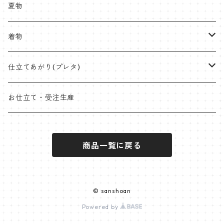
紬
八寸名古屋
ミンサー
半幅帯
受注生産やOEMも承ります
夏物
九寸名古屋
首里織
博多織
角帯
ラタンハンドル
着物
桐生絞
ミンサー
オリジナル角帯
兵児帯(仕立て上がり)
ワイドサイズ
片貝木綿
仕立てあがり(プレタ)
米沢 近賢織物
首里織
袋帯
クラッチバッグ
小千谷縮
帯
お仕立て・受注生産
石下紬
近賢織物
竹ハンドル
紬
着物
商品一覧に戻る
片貝布帯
桐生織 ※ポリエステル含む
大島紬
その他
小紋
羽織
三軸織
麻帯
塩沢紬
オプションパーツ
ポリエステル
袴
© sanshoan
西陣
Powered by
黄八丈