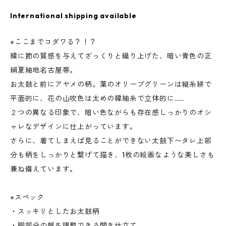
International shipping available
⭐︎ここまでコダワる？！？
緯に節の質感を与えてざっくりと織り上げた、暗い青色の正
絹夏紬地名古屋帯。
お太鼓と前にアヤメの柄。葉のオリーブグリーンは縦糸絣で
平面的に、花の山吹色は太めの緯紬糸で立体的に……
２つの異なる印象で、暗い色ながらも存在感しっかりのオシ
ャレなデザインに仕上がっています。
さらに、着てしまえば見ることができない太鼓下〜タレ上部
分も柄をしっかりと繋げて描き、1枚の絵画なような美しさも
兼ね備えています。
⭐︎スペック
・スッキリとしたお太鼓柄
・胴部分の幅を調整できる開き仕立て