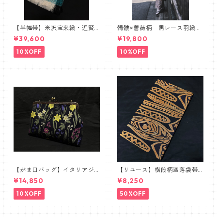
【半幅帯】米沢宝来織・近賢
髑髏×薔薇柄 黒レース羽織
織物謹製【単衣仕立て】
髑髏 薔薇 スカル ローズ
¥39,600
¥19,800
10%OFF
10%OFF
【がま口バッグ】イタリアジ
【リユース】横段柄洒落袋帯
ャガードボタニカル【ワイド
【本袋織】
¥14,850
¥8,250
サイズ】
10%OFF
50%OFF