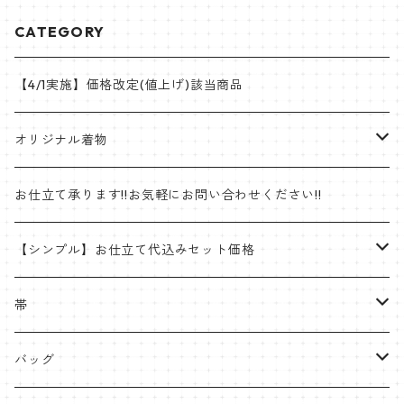
CATEGORY
【4/1実施】価格改定(値上げ)該当商品
オリジナル着物
帯
お仕立て承ります!!お気軽にお問い合わせください!!
ゴブラン織名古屋帯
着物
【シンプル】お仕立て代込みセット価格
半巾帯
羽織
着物
帯
片貝木綿
帯
名古屋帯・京袋帯
バッグ