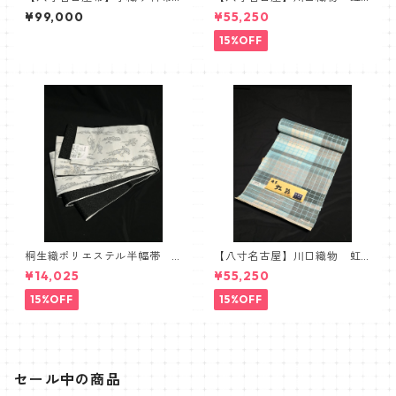
名古屋帯 シナ布 砧打ち
彩 麻八寸名古屋帯 ブル
¥99,000
¥55,250
八寸名古屋
ー グリーン
15%OFF
桐生織ポリエステル半幅帯
【八寸名古屋】川口織物 虹
半巾帯 鳥獣戯画 ホワイ
彩 麻八寸名古屋帯 ブラッ
¥14,025
¥55,250
ト モノトーン ブラック
ク 水色
グレー
15%OFF
15%OFF
セール中の商品