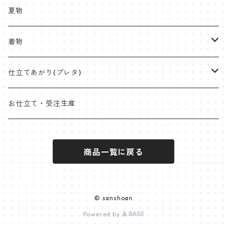
紬
八寸名古屋
ミンサー
半幅帯
受注生産やOEMも承ります
夏物
九寸名古屋
首里織
博多織
角帯
ラタンハンドル
着物
桐生絞
ミンサー
オリジナル角帯
兵児帯(仕立て上がり)
ワイドサイズ
片貝木綿
仕立てあがり(プレタ)
米沢 近賢織物
首里織
袋帯
クラッチバッグ
小千谷縮
帯
お仕立て・受注生産
石下紬
近賢織物
竹ハンドル
紬
着物
商品一覧に戻る
片貝布帯
桐生織 ※ポリエステル含む
大島紬
その他
小紋
羽織
三軸織
麻帯
塩沢紬
オプションパーツ
ポリエステル
袴
© sanshoan
西陣
Powered by
黄八丈