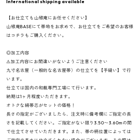
International shipping available
【お仕立ても山椒庵にお任せください】
山椒庵BASEにて帯地をお求めで、お仕立てをご希望のお客様
はコチラもご購入ください。
◎加工内容
⚠️加工内容にお間違いがないようご注意ください
九寸名古屋（一般的な名古屋帯）の仕立てを【手縫い】で行
います。
仕立ては国内の和裁専門工場にて行います。
納期は1ヶ月程度いただきます。
オトクな絹帯芯がセットの価格！
長さの指定がございましたら、注文時に備考欄にご指定の長
さを記載してください。ご指定がない限り3.50〜3.60mの間
で仕立てさせていただきます。また、帯の柄位置によっては