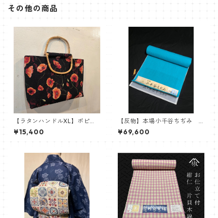
その他の商品
【ラタンハンドルXL】ポピー
【反物】本場小千谷ちぢみ
ゴブラン
杉山織物 小千谷縮 ターコ
¥15,400
¥69,600
イズ 水色