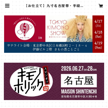
【お仕立て】九寸名古屋帯・手縫い
（絹帯芯込み！） | sanshoan