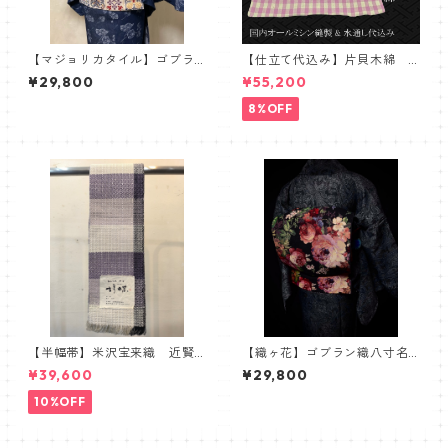
【マジョリカタイル】ゴブラ
【仕立て代込み】片貝木綿
ン織八寸名古屋帯 名古屋
紺仁 細かいチェック 生成
¥29,800
¥55,200
帯 タイル柄 マジョリカ
り ピンク
8%OFF
【半幅帯】米沢宝来織 近賢
【織ヶ花】ゴブラン織八寸名
織物謹製 胡蝶 ラベンダー
古屋帯
¥39,600
¥29,800
10%OFF