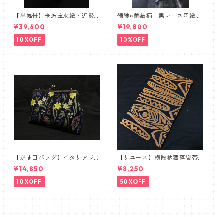
【半幅帯】米沢宝来織・近賢
髑髏×薔薇柄 黒レース羽織
織物謹製【単衣仕立て】
髑髏 薔薇 スカル ローズ
¥39,600
¥19,800
10%OFF
10%OFF
【がま口バッグ】イタリアジ
【リユース】横段柄洒落袋帯
ャガードボタニカル【ワイド
【本袋織】
¥14,850
¥8,250
サイズ】
10%OFF
50%OFF