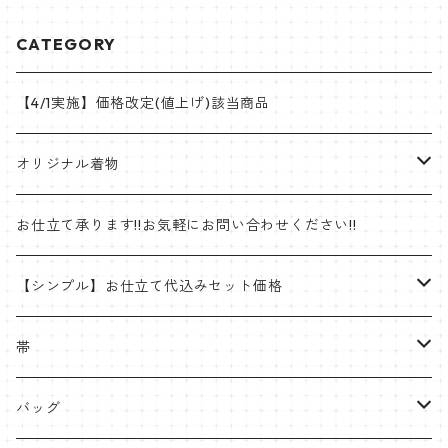
CATEGORY
【4/1実施】価格改定(値上げ)該当商品
オリジナル着物
帯
お仕立て承ります!!お気軽にお問い合わせください!!
ゴブラン織名古屋帯
着物
【シンプル】お仕立て代込みセット価格
半巾帯
羽織
着物
帯
片貝木綿
帯
名古屋帯・京袋帯
バッグ