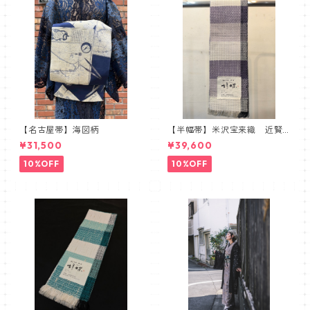
【名古屋帯】海図柄
【半幅帯】米沢宝来織 近賢
織物謹製 胡蝶 ラベンダー
¥31,500
¥39,600
10%OFF
10%OFF