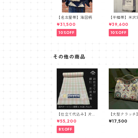
【名古屋帯】海図柄
【半幅帯】米沢
織 近賢織物謹
¥31,500
¥39,600
蝶 ラベンダー
10%OFF
10%OFF
その他の商品
【仕立て代込み】片貝
【大型クラッチ
木綿 紺仁 チェッ
ョリカタイル
¥55,200
¥17,500
ク ホワイト ピン
ク グリーン
8%OFF