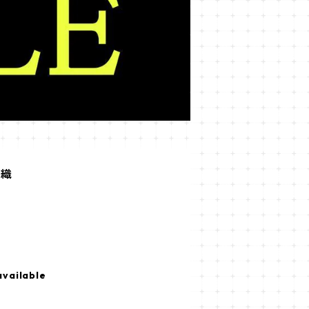
丈織
available