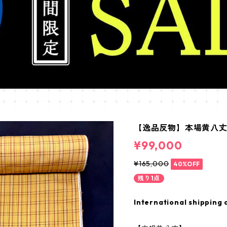
【逸品反物】本場黄八
¥99,000
¥165,000
40%OFF
残り1点
International shipping 