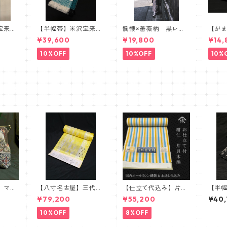
宝来
【半幅帯】米沢宝来
髑髏×薔薇柄 黒レー
【が
製 胡
織・近賢織物謹製【単
ス羽織 髑髏 薔薇
リア
¥39,600
¥19,800
¥14,
衣仕立て】
スカル ローズ
カル
10%OFF
10%OFF
10%
】マジ
【八寸名古屋】三代
【仕立て代込み】片貝
【半
目・博鳳謹製 三軸組
木綿 ストライプ 白
物 
¥79,200
¥55,200
¥40
織八寸名古屋帯 組
青黄
帯 
織 組帯 イエロー
ック
10%OFF
8%OFF
柄 
ザメ