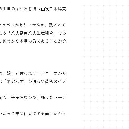
の生地のキシみを持つ山吹色本場黄
れたラベルがありませんが、残されて
たる「八丈島黄八丈生産組合」であ
と質感から本場の品であることが分
の町娘」と言われワードローブから
は「米沢八丈」の明るい黄色のイメ
黄色＝辛子色なので、様々なコーデ
い切って帯に仕立てても面白いかも