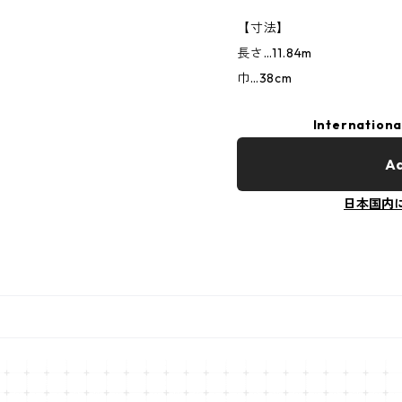
【寸法】
長さ…11.84m
巾…38cm
Internationa
Ad
日本国内