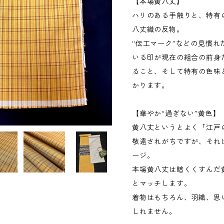
【本場黄八丈】
ハリのある手触りと、特有
八丈織の反物。
“伝工マーク”などの見慣
いる印が現在の組合の前身
ること、そして特有の色味
かります。
【華やか“過ぎない”黄色】
黄八丈というとよく「江戸
敬遠されがちですが、それ
ージ。
本場黄八丈は暗くくすんだ
とマッチします。
着物はもちろん、羽織、思
しれません。