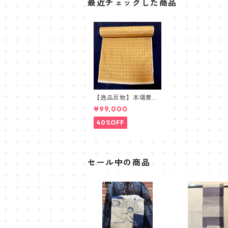
最近チェックした商品
【逸品反物】本場黄八
丈織
¥99,000
40%OFF
セール中の商品