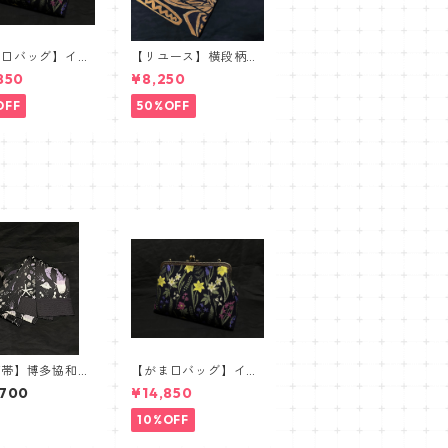
ま口バッグ】イタ
【リユース】横段柄洒
ジャガードボタニ
落袋帯【本袋織】
850
¥8,250
【ワイドサイズ】
OFF
50%OFF
幅帯】博多協和織
【がま口バッグ】イタ
リバーシブル半巾
リアジャガードボタニ
,700
¥14,850
紋小巾本袋 ブラ
カル【ワイドサイズ】
 パープル 海
10%OFF
ヒトデ ジンベイ
 マンボウ 海亀